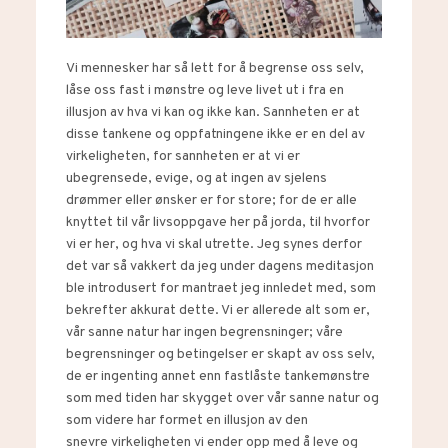
Vi mennesker har så lett for å begrense oss selv,
låse oss fast i mønstre og leve livet ut i fra en
illusjon av hva vi kan og ikke kan. Sannheten er at
disse tankene og oppfatningene ikke er en del av
virkeligheten, for sannheten er at vi er
ubegrensede, evige, og at ingen av sjelens
drømmer eller ønsker er for store; for de er alle
knyttet til vår livsoppgave her på jorda, til hvorfor
vi er her, og hva vi skal utrette. Jeg synes derfor
det var så vakkert da jeg under dagens meditasjon
ble introdusert for mantraet jeg innledet med, som
bekrefter akkurat dette. Vi er allerede alt som er,
vår sanne natur har ingen begrensninger; våre
begrensninger og betingelser er skapt av oss selv,
de er ingenting annet enn fastlåste tankemønstre
som med tiden har skygget over vår sanne natur og
som videre har formet en illusjon av den
snevre virkeligheten vi ender opp med å leve og