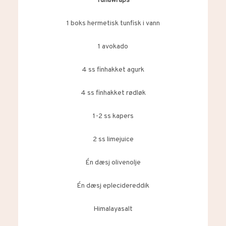
Tunawraps
1 boks hermetisk tunfisk i vann
1 avokado
4 ss finhakket agurk
4 ss finhakket rødløk
1-2 ss kapers
2 ss limejuice
Én dæsj olivenolje
Én dæsj eplecidereddik
Himalayasalt