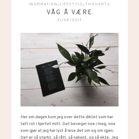
,
,
INSPIRATION
LIFESTYLE
THOUGHTS
VÅG Å VÆRE
21/04/2017
Her om dagen kom jeg over dette diktet som har
tatt rot i hjertet mitt. Det beveger noe i meg, noe
som gjør at jeg har lyst å lese det om og om igjen.
Det er så sterkt, så rått, så nakent, og så ekte. Jeg