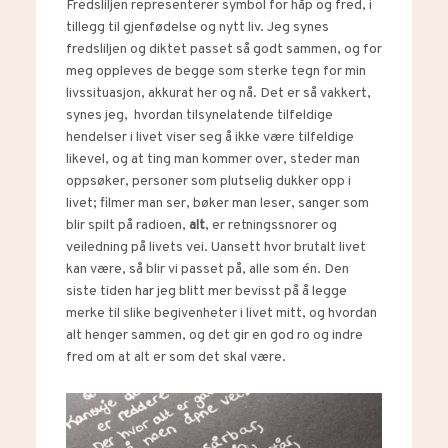
Fredsliljen representerer symbol for håp og fred, i
tillegg til gjenfødelse og nytt liv. Jeg synes
fredsliljen og diktet passet så godt sammen, og for
meg oppleves de begge som sterke tegn for min
livssituasjon, akkurat her og nå. Det er så vakkert,
synes jeg, hvordan tilsynelatende tilfeldige
hendelser i livet viser seg å ikke være tilfeldige
likevel, og at ting man kommer over, steder man
oppsøker, personer som plutselig dukker opp i
livet; filmer man ser, bøker man leser, sanger som
blir spilt på radioen,
alt
, er retningssnorer og
veiledning på livets vei. Uansett hvor brutalt livet
kan være, så blir vi passet på, alle som én. Den
siste tiden har jeg blitt mer bevisst på å legge
merke til slike begivenheter i livet mitt, og hvordan
alt henger sammen, og det gir en god ro og indre
fred om at alt er som det skal være.