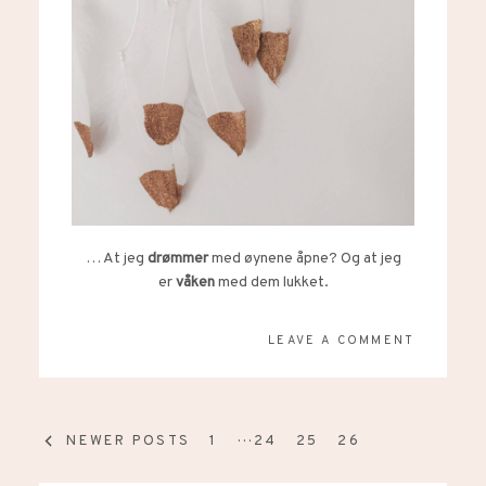
… At jeg
drømmer
med øynene åpne? Og at jeg
er
våken
med dem lukket.
LEAVE A COMMENT
…
NEWER POSTS
1
24
25
26