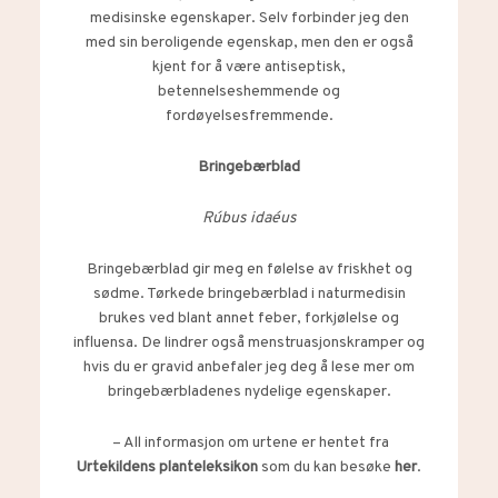
medisinske egenskaper. Selv forbinder jeg den
med sin beroligende egenskap, men den er også
kjent for å være antiseptisk,
betennelseshemmende og
fordøyelsesfremmende.
Bringebærblad
Rúbus idaéus
Bringebærblad gir meg en følelse av friskhet og
sødme. Tørkede bringebærblad i naturmedisin
brukes ved blant annet feber, forkjølelse og
influensa. De lindrer også menstruasjonskramper og
hvis du er gravid anbefaler jeg deg å lese mer om
bringebærbladenes nydelige egenskaper.
– All informasjon om urtene er hentet fra
Urtekildens planteleksikon
som du kan besøke
her
.