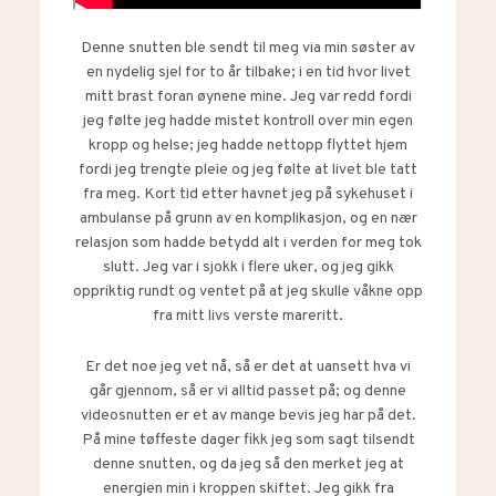
Denne snutten ble sendt til meg via min søster av
en nydelig sjel for to år tilbake; i en tid hvor livet
mitt brast foran øynene mine. Jeg var redd fordi
jeg følte jeg hadde mistet kontroll over min egen
kropp og helse; jeg hadde nettopp flyttet hjem
fordi jeg trengte pleie og jeg følte at livet ble tatt
fra meg. Kort tid etter havnet jeg på sykehuset i
ambulanse på grunn av en komplikasjon, og en nær
relasjon som hadde betydd alt i verden for meg tok
slutt. Jeg var i sjokk i flere uker, og jeg gikk
oppriktig rundt og ventet på at jeg skulle våkne opp
fra mitt livs verste mareritt.
Er det noe jeg vet nå, så er det at uansett hva vi
går gjennom, så er vi alltid passet på; og denne
videosnutten er et av mange bevis jeg har på det.
På mine tøffeste dager fikk jeg som sagt tilsendt
denne snutten, og da jeg så den merket jeg at
energien min i kroppen skiftet. Jeg gikk fra