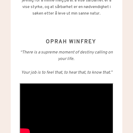
jevnlig for å minne meg på at å vise sårbarhet er å
vise styrke, og at sårbarhet er en nødvendighet i
søken etter å leve ut min sanne natur.
OPRAH WINFREY
“There is a supreme moment of destiny calling on
your life.
Your job is to feel that, to hear that, to know that.”