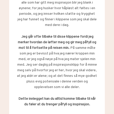
alle som har gitt meg inspirasjon blir jeg blank i
øynene; for jeg husker hvor håpløst alt føltes i en
periode, og jeg innser hvilken støtte og trygghet
jeg har funnet og finner i klippene som jeg skal dele
med dere i dag.
Jeg går ofte tilbake til disse klippene fordi jeg
merker hvordan de løfter meg og gir meg påfyll og
mot til å fortsette på reisen min.
På samme måte
som jeg er bevisst på hva jeg nærer kroppen min
med, er jeg også nøye på hva jeg mater sjelen min
med. Jeg ser daglig på inspirasjonsklipp for å minne
meg selv på hvorfor jeg er her, hvor jeg skal videre,
at jeg aldri er alene; og at det finnes så mye godhet
pluss evig potensiale i denne verden og
opplevelsen som vi alle deler.
Dette innlegget kan du alltid komme tilbake til når
du føler at du trenger påfyll og inspirasjon.