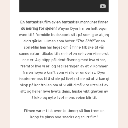
En fantastisk film av en fantastisk mann; her finner
du næring for sjelen!
Wayne Dyer har en helt egen
evne til å formidle budskapet sitt på som gjør at jeg
aldri går lei. Filmen som heter
“The Shift”
er en
spillefilm han har laget om å finne tilbake til vår
sanne natur; tilbake til sannheten av hvem vi innerst
inne er. Å gi slipp på identifisering med hva vi har,
fremfor hva vi er; og realiseringen av at vi kommer
fra en høyere kraft som vi alle er en del av. Dyer
inspirerer oss til å stole på livet; stole på at vi kan gi
slipp på kontrollen om at vi alltid må vite utfallet av
alt; og heller leve livets dans, huske viktigheten av
å leke og nyte livet mens veien blir til.
Filmen varer i litt over to timer; så finn frem en
kopp te pluss noe snacks og snurr film!