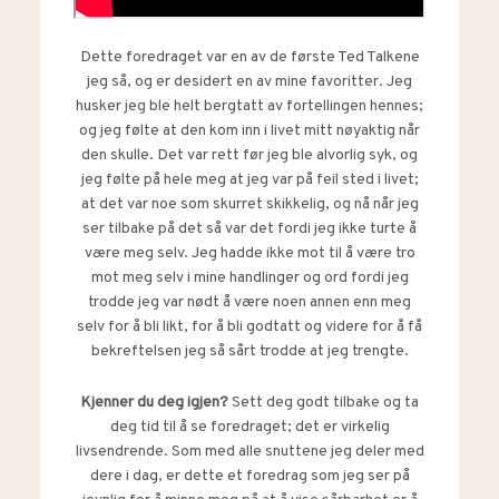
Dette foredraget var en av de første Ted Talkene
jeg så, og er desidert en av mine favoritter. Jeg
husker jeg ble helt bergtatt av fortellingen hennes;
og jeg følte at den kom inn i livet mitt nøyaktig når
den skulle. Det var rett før jeg ble alvorlig syk, og
jeg følte på hele meg at jeg var på feil sted i livet;
at det var noe som skurret skikkelig, og nå når jeg
ser tilbake på det så var det fordi jeg ikke turte å
være meg selv. Jeg hadde ikke mot til å være tro
mot meg selv i mine handlinger og ord fordi jeg
trodde jeg var nødt å være noen annen enn meg
selv for å bli likt, for å bli godtatt og videre for å få
bekreftelsen jeg så sårt trodde at jeg trengte.
Kjenner du deg igjen?
Sett deg godt tilbake og ta
deg tid til å se foredraget; det er virkelig
livsendrende. Som med alle snuttene jeg deler med
dere i dag, er dette et foredrag som jeg ser på