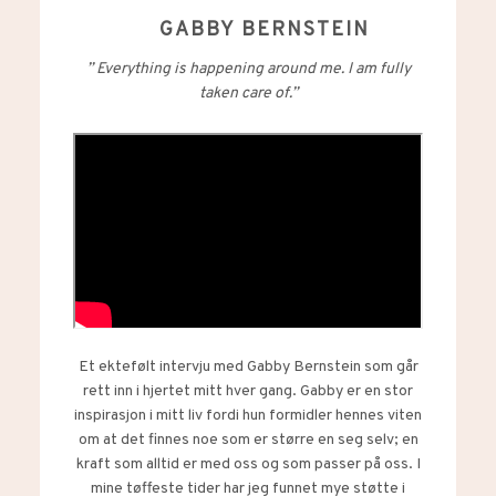
GABBY BERNSTEIN
” Everything is happening around me. I am fully
taken care of.”
Et ektefølt intervju med Gabby Bernstein som går
rett inn i hjertet mitt hver gang. Gabby er en stor
inspirasjon i mitt liv fordi hun formidler hennes viten
om at det finnes noe som er større en seg selv; en
kraft som alltid er med oss og som passer på oss. I
mine tøffeste tider har jeg funnet mye støtte i