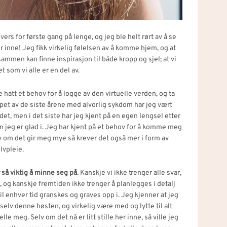
nivers for første gang på lenge, og jeg ble helt rørt av å se
er inne! Jeg fikk virkelig følelsen av å komme hjem, og at
sammen kan finne inspirasjon til både kropp og sjel; at vi
t som vi alle er en del av.
att et behov for å logge av den virtuelle verden, og ta
løpet av de siste årene med alvorlig sykdom har jeg vært
det, men i det siste har jeg kjent på en egen lengsel etter
jeg er glad i. Jeg har kjent på et behov for å komme meg
lv om det gir meg mye så krever det også mer i form av
lvpleie.
r så viktig å minne seg på
. Kanskje vi ikke trenger alle svar,
 og kanskje fremtiden ikke trenger å planlegges i detalj
til enhver tid granskes og graves opp i. Jeg kjenner at jeg
selv denne høsten, og virkelig være med og lytte til alt
le meg. Selv om det nå er litt stille her inne, så ville jeg