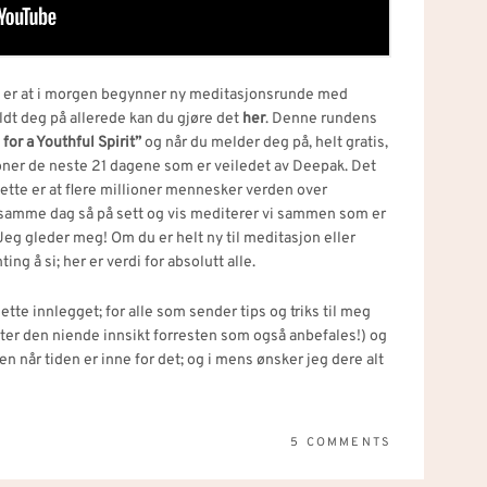
om er at i morgen begynner ny meditasjonsrunde med
dt deg på allerede kan du gjøre det
her
. Denne rundens
 for a Youthful Spirit”
og når du melder deg på, helt gratis,
sjoner de neste 21 dagene som er veiledet av Deepak. Det
ette er at flere millioner mennesker verden over
samme dag så på sett og vis mediterer vi sammen som er
eg gleder meg! Om du er helt ny til meditasjon eller
ng å si; her er verdi for absolutt alle.
 dette innlegget; for alle som sender tips og triks til meg
ter den niende innsikt forresten som også anbefales!) og
gjen når tiden er inne for det; og i mens ønsker jeg dere alt
5 COMMENTS