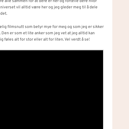
ere alle sammen for at dere er her og fortelle dere hvor
niverset vil alltid være her og jeg gleder meg til å dele
 det.
delig filmsnutt som betyr mye for meg og som jeg er sikker
. Den er som et lite anker som jeg vet at jeg alltid kan
føles alt for stor eller alt for liten. Vel verdt å se!