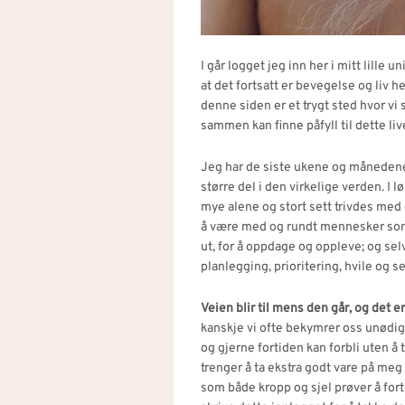
I går logget jeg inn her i mitt lille u
at det fortsatt er bevegelse og liv h
denne siden er et trygt sted hvor vi 
sammen kan finne påfyll til dette live
Jeg har de siste ukene og månedene h
større del i den virkelige verden. I 
mye alene og stort sett trivdes med 
å være med og rundt mennesker som 
ut, for å oppdage og oppleve; og se
planlegging, prioritering, hvile og se
Veien blir til mens den går, og det e
kanskje vi ofte bekymrer oss unødig,
og gjerne fortiden kan forbli uten å 
trenger å ta ekstra godt vare på meg 
som både kropp og sjel prøver å fortel