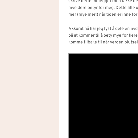
skrive dette innlegget for å takke d
mye dere betyr for meg. Dette lille u
mer (mye mer!) når tiden er inne for
Akkurat nå har jeg lyst å dele en ny
på at kommer til å bety mye for flere
komme tilbake til når verden plutselig 