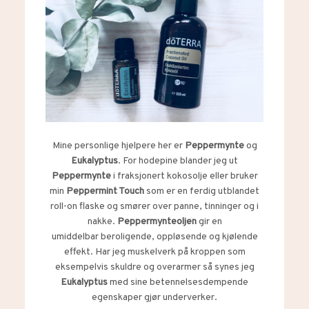
Mine personlige hjelpere her er
Peppermynte
og
Eukalyptus
. For hodepine blander jeg ut
Peppermynte
i fraksjonert kokosolje eller bruker
min
Peppermint Touch
som er en ferdig utblandet
roll-on flaske og smører over panne, tinninger og i
nakke.
Peppermynteoljen
gir en
umiddelbar beroligende, oppløsende og kjølende
effekt. Har jeg muskelverk på kroppen som
eksempelvis skuldre og overarmer så synes jeg
Eukalyptus
med sine betennelsesdempende
egenskaper gjør underverker.