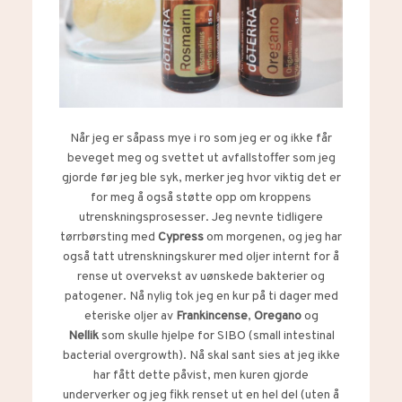
Når jeg er såpass mye i ro som jeg er og ikke får
beveget meg og svettet ut avfallstoffer som jeg
gjorde før jeg ble syk, merker jeg hvor viktig det er
for meg å også støtte opp om kroppens
utrenskningsprosesser. Jeg nevnte tidligere
tørrbørsting med
Cypress
om morgenen, og jeg har
også tatt utrenskningskurer med oljer internt for å
rense ut overvekst av uønskede bakterier og
patogener. Nå nylig tok jeg en kur på ti dager med
eteriske oljer av
Frankincense
,
Oregano
og
Nellik
som skulle hjelpe for SIBO (small intestinal
bacterial overgrowth). Nå skal sant sies at jeg ikke
har fått dette påvist, men kuren gjorde
underverker og jeg fikk renset ut en hel del (uten å