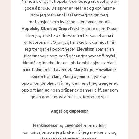
Når jeg trenger et oppløft synes jeg sitrusoljene er
gode å bruke. De sprer en letthet og optimisme
som jeg merker at løfter meg og gir meg
motivasjon i min hverdag. Her synes jeg
Vill
Appelsin, Sitron og Grapefrukt
er gode oljer. Disse
liker jeg å lukte på direkte fra flasken eller ha i
diffuseren min. Oljen jeg kanskje bruker mest når
jeg trenger et boost heter
Elevation
som er en
blandingsolje som også går under navnet
“Joyful
blend”
og inneholder en unik kombinasjon av blant
annet Mandarin, Lavendel, Clary Sage, Hawaiiansk
Sandaltre, Ylang Ylang og andre nydelige
oppløftende oljer. Når jeg kjenner at jeg trenger et
oppløft har jeg noen dråper av denne i diffuser som
gir en god atmosfære i hus, kropp og sjel.
Angst og depresjon
Frankincense
og
Lavendel
er en nydelig
kombinasjon som jeg bruker når jeg merker uro og