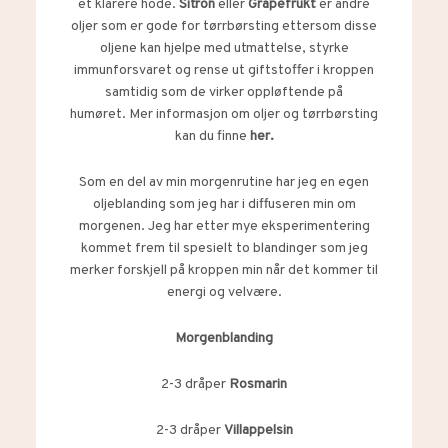
et klarere hode.
Sitron
eller
Grapefrukt
er andre
oljer som er gode for tørrbørsting ettersom disse
oljene kan hjelpe med utmattelse, styrke
immunforsvaret og rense ut giftstoffer i kroppen
samtidig som de virker oppløftende på
humøret. Mer informasjon om oljer og tørrbørsting
kan du finne
her.
Som en del av min morgenrutine har jeg en egen
oljeblanding som jeg har i diffuseren min om
morgenen. Jeg har etter mye eksperimentering
kommet frem til spesielt to blandinger som jeg
merker forskjell på kroppen min når det kommer til
energi og velvære.
Morgenblanding
2-3 dråper
Rosmarin
2-3 dråper
Villappelsin