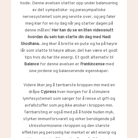
hode. Denne øvelsen støtter opp under balansering
av det sympatiske- og parasympatiske
nervesystemet som jeg nevnte over, og jeg føler
meg klar for en ny dag når jeg starter dagen på
denne måten!
Her kan du se en liten videosnutt
hvordan du selv kan starte din dag med Nadi
Shodhana.
Jeg liker å brette en pute og ha på høyre
lår som støtte til høyre albue; det kan være et godt
tips hvis du har lite energi. Et godt alternativ til
Balance
for denne øvelsen er
Frankincense
med
sine jordene og balanserende egenskaper.
Videre liker jeg å tørrbørste kroppen min med en
dråpe
Cypress
hver morgen for å stimulere
lymfesystemet som sørger for å rense ut gift-og
avfallstoffer som jeg ikke ønsker i kroppen min.
Tørrbørsting er også med på å holde huden myk,
styrker immunforsvaret og virker beroligende på
stresshormonene i kroppen og den største
effekten jeg personlig har merket er økt energi og