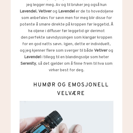
jeg legger meg. Av og til bruker jeg også kun
Lavendel. Vetiver
og
Lavendel
er de to hovedoljene
som anbefales for søvn men for meg blir disse for
potente å smøre direkte på kroppen før leggetid. Å
ha oljene i diffuser før leggetid gir derimot
den perfekte søvndyssingen som klargjør kroppen
for en god natts søvn. Igjen, dette er individuelt,
og jeg kjenner flere som sverger til både
Vetiver
og
Lavendel
i tillegg til en blandingsolje som heter
Serenity
, så det gjelder om å finne frem til hva som
virker best for deg.
HUMØR OG EMOSJONELL
VELVÆRE