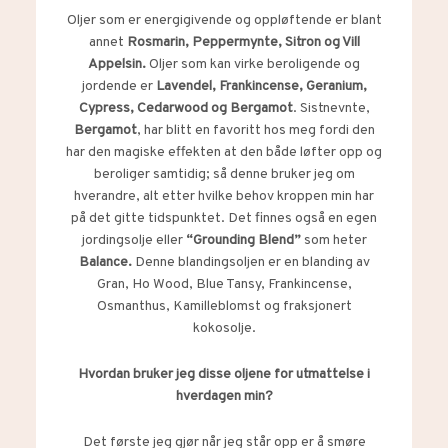
Oljer som er energigivende og oppløftende er blant
annet
Rosmarin, Peppermynte, Sitron og Vill
Appelsin.
Oljer som kan virke beroligende og
jordende er
Lavendel, Frankincense, Geranium,
Cypress, Cedarwood og Bergamot
. Sistnevnte,
Bergamot
, har blitt en favoritt hos meg fordi den
har den magiske effekten at den både løfter opp og
beroliger samtidig; så denne bruker jeg om
hverandre, alt etter hvilke behov kroppen min har
på det gitte tidspunktet. Det finnes også en egen
jordingsolje eller
“Grounding Blend”
som heter
Balance.
Denne blandingsoljen er en blanding av
Gran, Ho Wood, Blue Tansy, Frankincense,
Osmanthus, Kamilleblomst og fraksjonert
kokosolje.
Hvordan bruker jeg disse oljene for utmattelse i
hverdagen min?
Det første jeg gjør når jeg står opp er å smøre