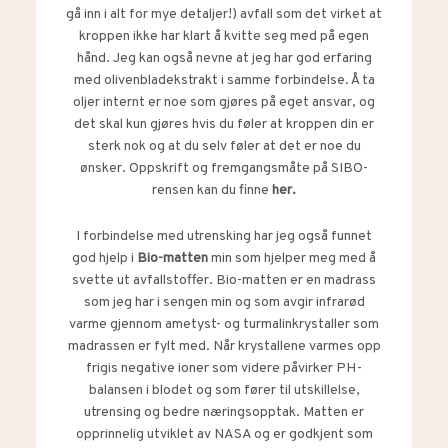
gå inn i alt for mye detaljer!) avfall som det virket at
kroppen ikke har klart å kvitte seg med på egen
hånd. Jeg kan også nevne at jeg har god erfaring
med olivenbladekstrakt i samme forbindelse. Å ta
oljer internt er noe som gjøres på eget ansvar, og
det skal kun gjøres hvis du føler at kroppen din er
sterk nok og at du selv føler at det er noe du
ønsker. Oppskrift og fremgangsmåte på SIBO-
rensen kan du finne
her
.
I forbindelse med utrensking har jeg også funnet
god hjelp i
Bio-matten
min som hjelper meg med å
svette ut avfallstoffer. Bio-matten er en madrass
som jeg har i sengen min og som avgir infrarød
varme gjennom ametyst- og turmalinkrystaller som
madrassen er fylt med. Når krystallene varmes opp
frigis negative ioner som videre påvirker PH-
balansen i blodet og som fører til utskillelse,
utrensing og bedre næringsopptak. Matten er
opprinnelig utviklet av NASA og er godkjent som