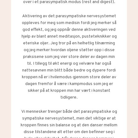
over i et parasympatisk modus (rest and digest).
Aktivering av det parasympatiske nervesystemet
oppleves for meg som medisin fordi jeg merker så
god effekt, og jeg oppnår denne aktiveringen ved
hjelp av blant annet meditasjon, pusteteknikker og
eteriske oljer. Jeg tror på en helhetlig tilnærming
og jeg merker hvordan oljene støtter opp i disse
praksisene som jeg vier store deler av dagen min
til. I tillegg til økt energi og velvære har også
nattesøvnen min blitt både bedre og dypere fordi
kroppen nå er i hvilemodus gjennom store deler av
dagen fremfor å være i kampmodus som jeg er
sikker på at kroppen min har vært i konstant
tidligere.
Vi mennesker trenger både det parasympatiske og
sympatiske nervesystemet, men det viktige er at
kroppen finnes sin balanse og at den danser mellom
disse tilstandene alt etter om den befinner seg i