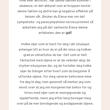
hvile eller aktivitet. Når denne dansen kommer i
ubalanse, er det akkurat som at kroppen mister
denne takten og dette kan gi negative effekter på
helsen vår. Ønsker du å lese mer om det
sympatiske- og parasympatiske nervesystemet så
anbefaler jeg på det varmeste å lese
denne
artikkelen; den er
gull!
Hvilke oljer som er best for deg i din situasjon
avhenger litt av hvor du er på din reise og hvilken
grad av utmattelse du har. Det som er helt
fantastisk med oljene er at de veileder deg; de
styrker intuisjonen din, og de forteller deg hvilke
oljer du trenger etter hvert som du begynner å
utforske oljene. For meg varierer behovene mine
fra dag til dag, men generelt så merker jeg som
nevnt over at jeg om morgenen har behov for og
trives med oljer som er energigivende og
oppløftende, mens jeg etter lunsj beveger meg
over på de mer beroligende og avslappende oljene.