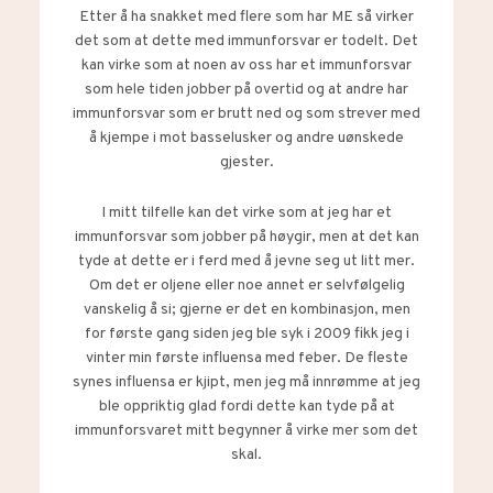
Etter å ha snakket med flere som har ME så virker
det som at dette med immunforsvar er todelt. Det
kan virke som at noen av oss har et immunforsvar
som hele tiden jobber på overtid og at andre har
immunforsvar som er brutt ned og som strever med
å kjempe i mot basselusker og andre uønskede
gjester.
I mitt tilfelle kan det virke som at jeg har et
immunforsvar som jobber på høygir, men at det kan
tyde at dette er i ferd med å jevne seg ut litt mer.
Om det er oljene eller noe annet er selvfølgelig
vanskelig å si; gjerne er det en kombinasjon, men
for første gang siden jeg ble syk i 2009 fikk jeg i
vinter min første influensa med feber. De fleste
synes influensa er kjipt, men jeg må innrømme at jeg
ble oppriktig glad fordi dette kan tyde på at
immunforsvaret mitt begynner å virke mer som det
skal.