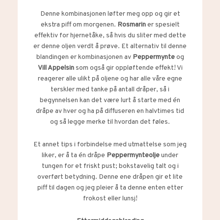
Denne kombinasjonen løfter meg opp og gir et
ekstra piff om morgenen.
Rosmarin
er spesielt
effektiv for hjernetåke, så hvis du sliter med dette
er denne oljen verdt å prøve. Et alternativ til denne
blandingen er kombinasjonen av
Peppermynte
og
Vill Appelsin
som også gir oppløftende effekt! Vi
reagerer alle ulikt på oljene og har alle våre egne
terskler med tanke på antall dråper, så i
begynnelsen kan det være lurt å starte med én
dråpe av hver og ha på diffuseren en halvtimes tid
og så legge merke til hvordan det føles.
Et annet tips i forbindelse med utmattelse som jeg
liker, er å ta én dråpe
Peppermynteolje
under
tungen for et friskt pust; bokstavelig talt og i
overført betydning. Denne ene dråpen gir et lite
piff til dagen og jeg pleier å ta denne enten etter
frokost eller lunsj!