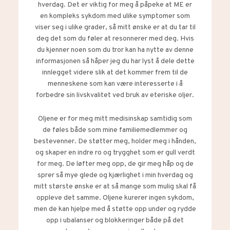
hverdag. Det er viktig for meg å påpeke at ME er
en kompleks sykdom med ulike symptomer som
viser seg i ulike grader, så mitt ønske er at du tar til
deg det som du føler at resonnerer med deg. Hvis
du kjenner noen som du tror kan ha nytte av denne
informasjonen så håper jeg du har lyst å dele dette
innlegget videre slik at det kommer frem til de
menneskene som kan være interesserte i å
forbedre sin livskvalitet ved bruk av eteriske oljer.
Oljene er for meg mitt medisinskap samtidig som
de føles både som mine familiemedlemmer og
bestevenner. De støtter meg, holder meg i hånden,
og skaper en indre ro og trygghet som er gull verdt
for meg. De løfter meg opp, de gir meg håp og de
sprer så mye glede og kjærlighet i min hverdag og
mitt største ønske er at så mange som mulig skal få
oppleve det samme. Oljene kurerer ingen sykdom,
men de kan hjelpe med å støtte opp under og rydde
opp i ubalanser og blokkeringer både på det