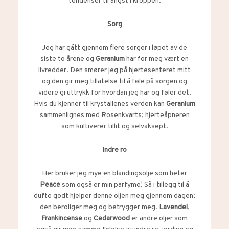
tendenser til angst i kroppen.
Sorg
Jeg har gått gjennom flere sorger i løpet av de
siste to årene og
Geranium
har for meg vært en
livredder. Den smører jeg på hjertesenteret mitt
og den gir meg tillatelse til å føle på sorgen og
videre gi uttrykk for hvordan jeg har og føler det.
Hvis du kjenner til krystallenes verden kan
Geranium
sammenlignes med Rosenkvarts; hjerteåpneren
som kultiverer tillit og selvaksept.
Indre ro
Her bruker jeg mye en blandingsolje som heter
Peace
som også er min parfyme! Så i tillegg til å
dufte godt hjelper denne oljen meg gjennom dagen;
den beroliger meg og betrygger meg.
Lavendel
,
Frankincense
og
Cedarwood
er andre oljer som