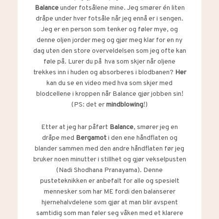
Balance
under fotsålene mine. Jeg smører én liten
dråpe under hver fotsåle når jeg ennå er i sengen.
Jeg er en person som tenker og føler mye, og
denne oljen jorder meg og gjør meg klar for en ny
dag uten den store overveldelsen som jeg ofte kan
føle på. Lurer du på hva som skjer når oljene
trekkes inn i huden og absorberes i blodbanen?
Her
kan du se en video med hva som skjer med
blodcellene i kroppen når Balance gjør jobben sin!
(PS: det er
mindblowing
!)
Etter at jeg har påført
Balance
, smører jeg en
dråpe med
Bergamot
i den ene håndflaten og
blander sammen med den andre håndflaten før jeg
bruker noen minutter i stillhet og gjør vekselpusten
(Nadi Shodhana Pranayama). Denne
pusteteknikken er anbefalt for alle og spesielt
mennesker som har ME fordi den balanserer
hjernehalvdelene som gjør at man blir avspent
samtidig som man føler seg våken med et klarere