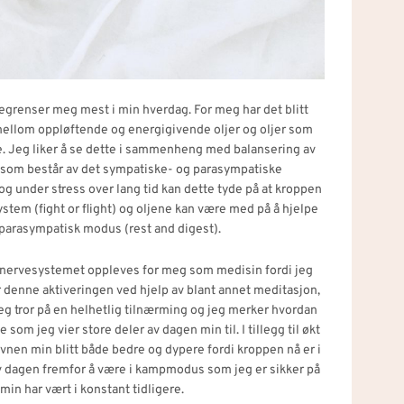
renser meg mest i min hverdag. For meg har det blitt
e mellom oppløftende og energigivende oljer og oljer som
. Jeg liker å se dette i sammenheng med balansering av
som består av det sympatiske- og parasympatiske
g under stress over lang tid kan dette tyde på at kroppen
stem (fight or flight) og oljene kan være med på å hjelpe
 parasympatisk modus (rest and digest).
 nervesystemet oppleves for meg som medisin fordi jeg
r denne aktiveringen ved hjelp av blant annet meditasjon,
Jeg tror på en helhetlig tilnærming og jeg merker hvordan
 som jeg vier store deler av dagen min til. I tillegg til økt
vnen min blitt både bedre og dypere fordi kroppen nå er i
 dagen fremfor å være i kampmodus som jeg er sikker på
min har vært i konstant tidligere.