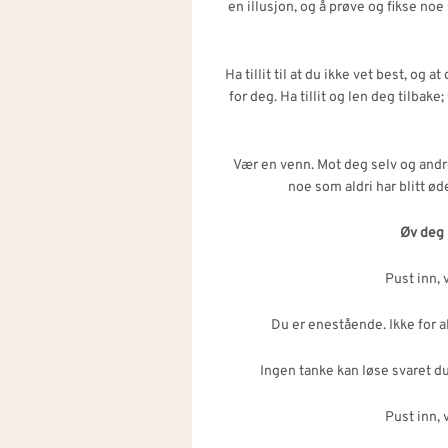
en illusjon, og å prøve og fikse noe
Ha tillit til at du ikke vet best, og a
for deg. Ha tillit og len deg tilbake
Vær en venn. Mot deg selv og andre.
noe som aldri har blitt øde
Øv deg p
Pust inn, 
Du er enestående. Ikke for al
Ingen tanke kan løse svaret du 
Pust inn, 