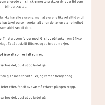
 som allerede er i sin skjønneste prakt, er dyrebar tid som
blir bortkastet.
t du ikke har alle svarene, men at svarene likevel alltid er til
; slipp taket og se hvordan alt er en del av en større helhet
som aldri kan bli delt.
 Tillat alt som følger med. Gi slipp på tanken om å fikse
lagt. Ta så et skritt tilbake, og se hva som skjer.
å å se alt som er i alt som er.
vær hos det, pust ut og la det gå.
t du gjør, men for alt du er, og verden trenger deg.
leter etter, for alt av svar må erfares på egen kropp.
vær hos det, pust ut og la det gå.