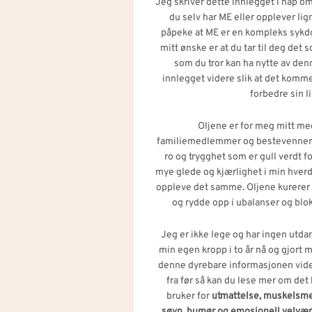
Jeg skriver dette innlegget i håp om
du selv har ME eller opplever li
påpeke at ME er en kompleks sykdo
mitt ønske er at du tar til deg det
som du tror kan ha nytte av den
innlegget videre slik at det komm
forbedre sin li
Oljene er for meg mitt m
familiemedlemmer og bestevenner. 
ro og trygghet som er gull verdt f
mye glede og kjærlighet i min hverd
oppleve det samme. Oljene kurerer
og rydde opp i ubalanser og blo
Jeg er ikke lege og har ingen utda
min egen kropp i to år nå og gjort m
denne dyrebare informasjonen vider
fra før så kan du lese mer om det
bruker for
utmattelse,
muskelsmer
søvn, humør og emosjonell velvær