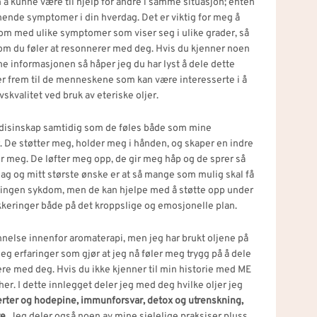
 å kunne være til hjelp for andre i samme situasjon; enten
gnende symptomer i din hverdag. Det er viktig for meg å
m med ulike symptomer som viser seg i ulike grader, så
 som du føler at resonnerer med deg. Hvis du kjenner noen
ne informasjonen så håper jeg du har lyst å dele dette
er frem til de menneskene som kan være interesserte i å
vskvalitet ved bruk av eteriske oljer.
edisinskap samtidig som de føles både som mine
De støtter meg, holder meg i hånden, og skaper en indre
or meg. De løfter meg opp, de gir meg håp og de sprer så
ag og mitt største ønske er at så mange som mulig skal få
 ingen sykdom, men de kan hjelpe med å støtte opp under
kkeringer både på det kroppslige og emosjonelle plan.
nnelse innenfor aromaterapi, men jeg har brukt oljene på
eg erfaringer som gjør at jeg nå føler meg trygg på å dele
e med deg. Hvis du ikke kjenner til min historie med ME
her.
I dette innlegget deler jeg med deg hvilke oljer jeg
ter og hodepine, immunforsvar, detox og utrenskning,
e.
Jeg deler også noen av mine sjelelige praksiser pluss