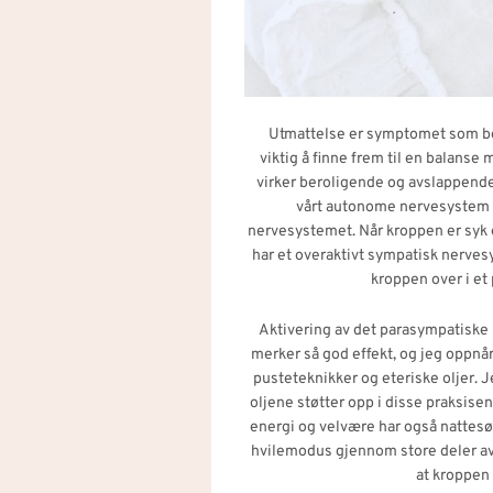
Utmattelse er symptomet som beg
viktig å finne frem til en balans
virker beroligende og avslappende
vårt autonome nervesystem 
nervesystemet. Når kroppen er syk o
har et overaktivt sympatisk nervesy
kroppen over i et
Aktivering av det parasympatiske
merker så god effekt, og jeg oppnå
pusteteknikker og eteriske oljer. 
oljene støtter opp i disse praksisene
energi og velvære har også nattesø
hvilemodus gjennom store deler av
at kroppen 