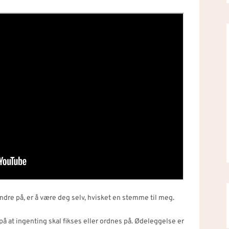
dre på, er å være deg selv, hvisket en stemme til meg.
 på at ingenting skal fikses eller ordnes på. Ødeleggelse er